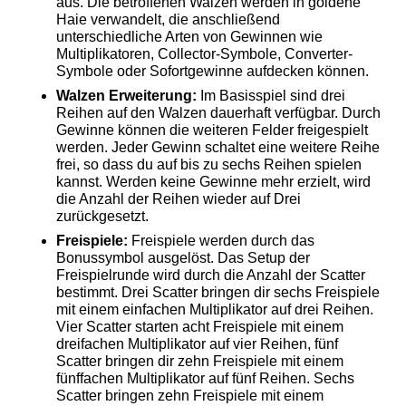
aus. Die betroffenen Walzen werden in goldene
Haie verwandelt, die anschließend
unterschiedliche Arten von Gewinnen wie
Multiplikatoren, Collector-Symbole, Converter-
Symbole oder Sofortgewinne aufdecken können.
Walzen Erweiterung:
Im Basisspiel sind drei
Reihen auf den Walzen dauerhaft verfügbar. Durch
Gewinne können die weiteren Felder freigespielt
werden. Jeder Gewinn schaltet eine weitere Reihe
frei, so dass du auf bis zu sechs Reihen spielen
kannst. Werden keine Gewinne mehr erzielt, wird
die Anzahl der Reihen wieder auf Drei
zurückgesetzt.
Freispiele:
Freispiele werden durch das
Bonussymbol ausgelöst. Das Setup der
Freispielrunde wird durch die Anzahl der Scatter
bestimmt. Drei Scatter bringen dir sechs Freispiele
mit einem einfachen Multiplikator auf drei Reihen.
Vier Scatter starten acht Freispiele mit einem
dreifachen Multiplikator auf vier Reihen, fünf
Scatter bringen dir zehn Freispiele mit einem
fünffachen Multiplikator auf fünf Reihen. Sechs
Scatter bringen zehn Freispiele mit einem