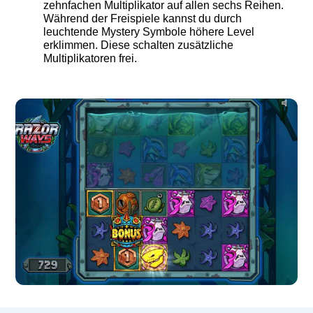
zehnfachen Multiplikator auf allen sechs Reihen.
Während der Freispiele kannst du durch
leuchtende Mystery Symbole höhere Level
erklimmen. Diese schalten zusätzliche
Multiplikatoren frei.