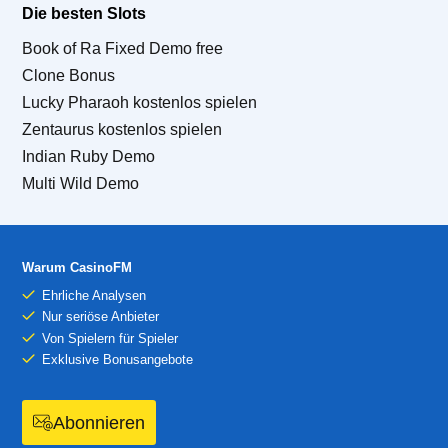
Die besten Slots
Book of Ra Fixed Demo free
Clone Bonus
Lucky Pharaoh kostenlos spielen
Zentaurus kostenlos spielen
Indian Ruby Demo
Multi Wild Demo
Warum CasinoFM
Ehrliche Analysen
Nur seriöse Anbieter
Von Spielern für Spieler
Exklusive Bonusangebote
Abonnieren