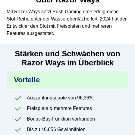
Mit Razor Ways setzt Push Gaming eine erfolgreiche
Slot-Reihe unter der Wasseroberfläche fort. 2024 hat der
Entwickler den Slot mit Freispielen und mehreren
Features ausgestattet.
Stärken und Schwächen von
Razor Ways im Überblick
Vorteile
Auszahlungsquote von 96,36%
Freispiele & mehrere Features
Bonus-Buy-Funktion vorhanden
Bis zu 46.656 Gewinnlinien