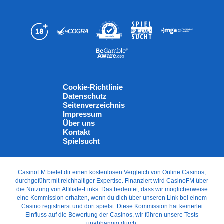
Cookie-Richtlinie
Datenschutz
Seitenverzeichnis
Impressum
Über uns
Kontakt
Spielsucht
CasinoFM bietet dir einen kostenlosen Vergleich von Online Casinos,
durchgeführt mit reichhaltiger Expertise. Finanziert wird CasinoFM über
die Nutzung von Affiliate-Links. Das bedeutet, dass wir möglicherweise
eine Kommission erhalten, wenn du dich über unseren Link bei einem
Casino registrierst und dort spielst. Diese Kommission hat keinerlei
Einfluss auf die Bewertung der Casinos, wir führen unsere Tests
unabhängig durch.