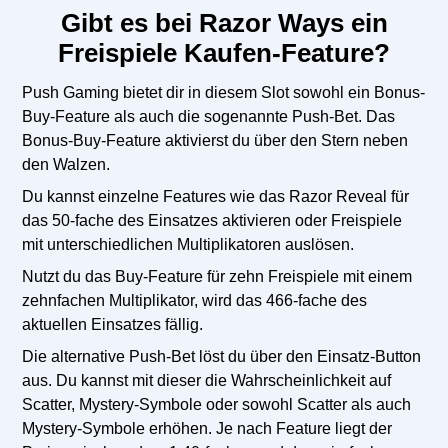
Gibt es bei Razor Ways ein
Freispiele Kaufen-Feature?
Push Gaming bietet dir in diesem Slot sowohl ein Bonus-
Buy-Feature als auch die sogenannte Push-Bet. Das
Bonus-Buy-Feature aktivierst du über den Stern neben
den Walzen.
Du kannst einzelne Features wie das Razor Reveal für
das 50-fache des Einsatzes aktivieren oder Freispiele
mit unterschiedlichen Multiplikatoren auslösen.
Nutzt du das Buy-Feature für zehn Freispiele mit einem
zehnfachen Multiplikator, wird das 466-fache des
aktuellen Einsatzes fällig.
Die alternative Push-Bet löst du über den Einsatz-Button
aus. Du kannst mit dieser die Wahrscheinlichkeit auf
Scatter, Mystery-Symbole oder sowohl Scatter als auch
Mystery-Symbole erhöhen. Je nach Feature liegt der