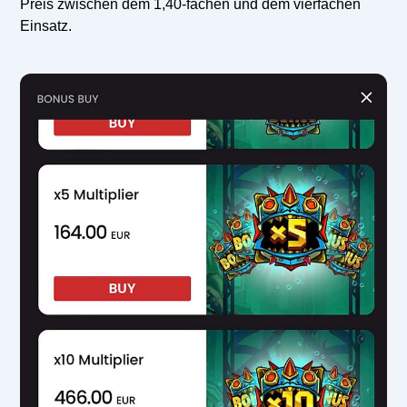
Preis zwischen dem 1,40-fachen und dem vierfachen
Einsatz.