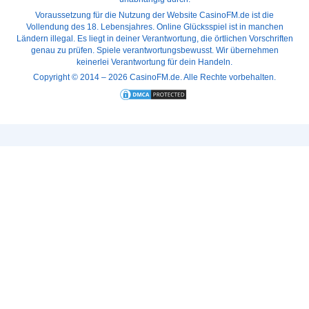
Voraussetzung für die Nutzung der Website CasinoFM.de ist die
Vollendung des 18. Lebensjahres. Online Glücksspiel ist in manchen
Ländern illegal. Es liegt in deiner Verantwortung, die örtlichen Vorschriften
genau zu prüfen. Spiele verantwortungsbewusst. Wir übernehmen
keinerlei Verantwortung für dein Handeln.
Copyright © 2014 – 2026 CasinoFM.de. Alle Rechte vorbehalten.