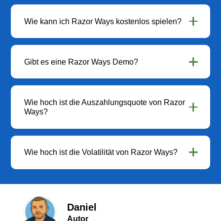
Wie kann ich Razor Ways kostenlos spielen?
Gibt es eine Razor Ways Demo?
Wie hoch ist die Auszahlungsquote von Razor
Ways?
Wie hoch ist die Volatilität von Razor Ways?
Daniel
Autor