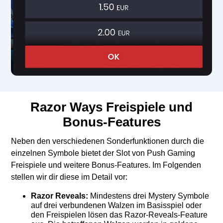
Razor Ways Freispiele und
Bonus-Features
Neben den verschiedenen Sonderfunktionen durch die
einzelnen Symbole bietet der Slot von Push Gaming
Freispiele und weitere Bonus-Features. Im Folgenden
stellen wir dir diese im Detail vor:
Razor Reveals:
Mindestens drei Mystery Symbole
auf drei verbundenen Walzen im Basisspiel oder
den Freispielen lösen das Razor-Reveals-Feature