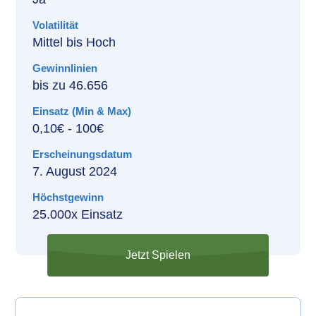
Volatilität
Mittel bis Hoch
Gewinnlinien
bis zu 46.656
Einsatz (Min & Max)
0,10€ - 100€
Erscheinungsdatum
7. August 2024
Höchstgewinn
25.000x Einsatz
Jetzt Spielen