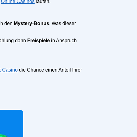
n
Online Casinos
laufen.
ich den
Mystery-Bonus
. Was dieser
zahlung dann
Freispiele
in Anspruch
 Casino
die Chance einen Anteil Ihrer