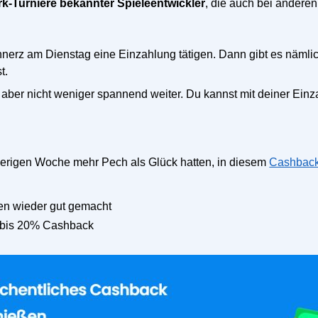
k-Turniere bekannter Spieleentwickler
, die auch bei andere
innerz am Dienstag eine Einzahlung tätigen. Dann gibt es näml
t.
ber nicht weniger spannend weiter. Du kannst mit deiner Ein
rherigen Woche mehr Pech als Glück hatten, in diesem
Cashback
len wieder gut gemacht
% bis 20% Cashback