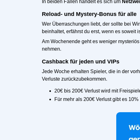
In beiden Fällen handelt es sich um
Netzwer
Reload- und Mystery-Bonus für alle
Wer Überraschungen liebt, der sollte bei W
beinhaltet, erfährst du erst, wenn es soweit is
Am Wochenende geht es weniger mysteriös a
nehmen.
Cashback für jeden und VIPs
Jede Woche erhalten Spieler, die in der vo
Verluste zurückzubekommen.
20€ bis 200€ Verlust wird mit Freispie
Für mehr als 200€ Verlust gibt es 10