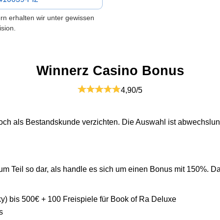
rn erhalten wir unter gewissen
sion.
Winnerz Casino Bonus
4,90/5
ch als Bestandskunde verzichten. Die Auswahl ist abwechslung
m Teil so dar, als handle es sich um einen Bonus mit 150%. Da
ky) bis 500€ + 100 Freispiele für Book of Ra Deluxe
s