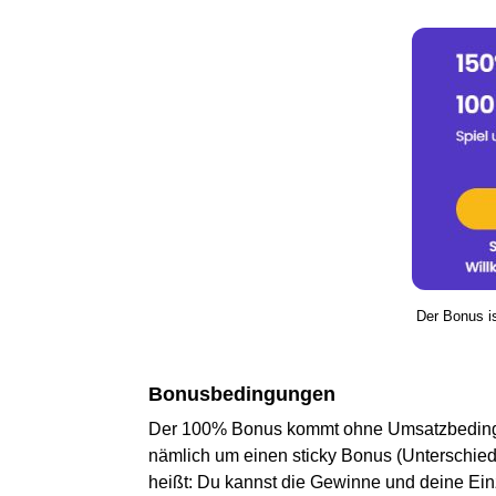
Der Bonus is
Bonusbedingungen
Der 100% Bonus kommt ohne Umsatzbedingu
nämlich um einen sticky Bonus (Unterschi
heißt: Du kannst die Gewinne und deine Ein