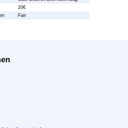
20€
en
Fair
nen