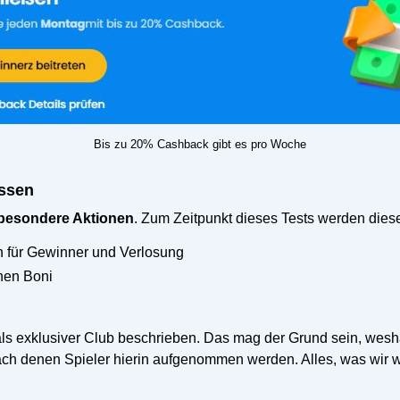
Bis zu 20% Cashback gibt es pro Woche
ässen
besondere Aktionen
. Zum Zeitpunkt dieses Tests werden dies
en für Gewinner und Verlosung
hen Boni
s exklusiver Club beschrieben. Das mag der Grund sein, wesha
nach denen Spieler hierin aufgenommen werden. Alles, was wir 