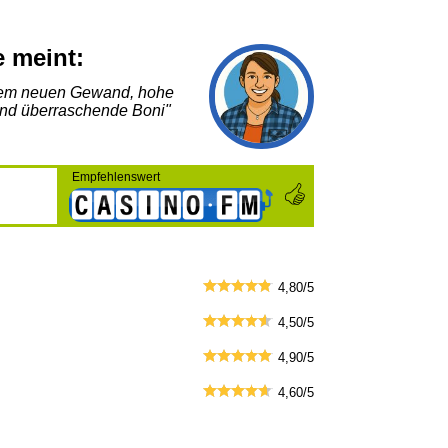
e meint:
inem neuen Gewand, hohe
nd überraschende Boni"
Empfehlenswert
4,80/5
4,50/5
4,90/5
4,60/5