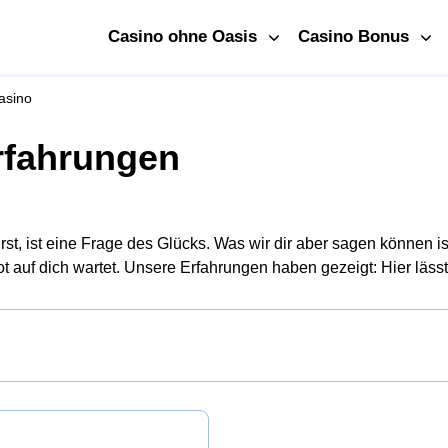
Casino ohne Oasis
Casino Bonus
asino
rfahrungen
t, ist eine Frage des Glücks. Was wir dir aber sagen können i
uf dich wartet. Unsere Erfahrungen haben gezeigt: Hier lässt 
 & Promotionen
Limits