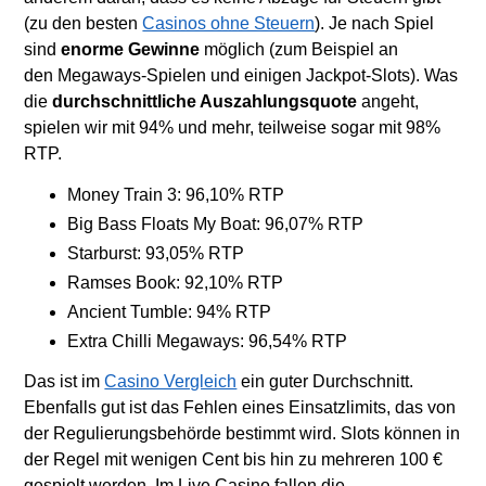
(zu den besten
Casinos ohne Steuern
). Je nach Spiel
sind
enorme Gewinne
möglich (zum Beispiel an
den Megaways-Spielen und einigen Jackpot-Slots). Was
die
durchschnittliche Auszahlungsquote
angeht,
spielen wir mit 94% und mehr, teilweise sogar mit 98%
RTP.
Money Train 3: 96,10% RTP
Big Bass Floats My Boat: 96,07% RTP
Starburst: 93,05% RTP
Ramses Book: 92,10% RTP
Ancient Tumble: 94% RTP
Extra Chilli Megaways: 96,54% RTP
Das ist im
Casino Vergleich
ein guter Durchschnitt.
Ebenfalls gut ist das Fehlen eines Einsatzlimits, das von
der Regulierungsbehörde bestimmt wird. Slots können in
der Regel mit wenigen Cent bis hin zu mehreren 100 €
gespielt werden. Im Live Casino fallen die