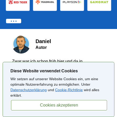
Daniel
Autor
Zwar war ich schon früh hier und da in
Spielotheken und Wettshops, doch so richtig kam
Diese Website verwendet Cookies
ich erst durch die Arbeit ans Glücksspiel. Seit über
Wir setzen auf unserer Website Cookies ein, um eine
10 Jahren...
optimale Nutzererfahrung zu ermöglichen. Unter
Datenschutzerklärung
und
Cookie-Richtlinie
wird alles
Weitere Artikel von Daniel
erklärt.
Cookies akzeptieren
1 Kommentar