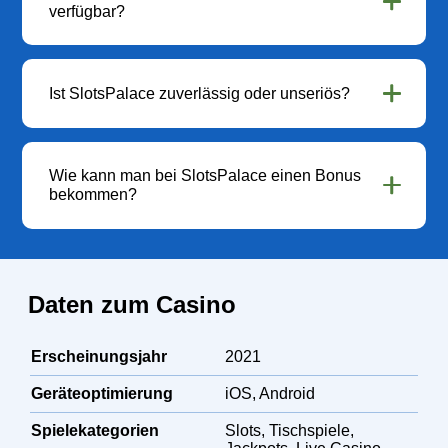
verfügbar?
Ist SlotsPalace zuverlässig oder unseriös?
Wie kann man bei SlotsPalace einen Bonus
bekommen?
Daten zum Casino
Erscheinungsjahr
2021
Geräteoptimierung
iOS, Android
Spielekategorien
Slots, Tischspiele,