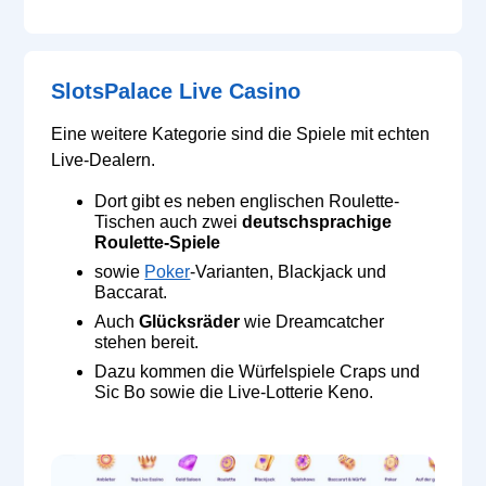
SlotsPalace Live Casino
Eine weitere Kategorie sind die Spiele mit echten
Live-Dealern.
Dort gibt es neben englischen Roulette-
Tischen auch zwei
deutschsprachige
Roulette-Spiele
sowie
Poker
-Varianten, Blackjack und
Baccarat.
Auch
Glücksräder
wie Dreamcatcher
stehen bereit.
Dazu kommen die Würfelspiele Craps und
Sic Bo sowie die Live-Lotterie Keno.