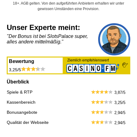
18+. AGB gelten. Von den aufgeführten Anbietern erhalten wir unter
gewissen Umständen eine Provision.
Unser Experte meint:
"Der Bonus ist bei SlotsPalace super,
alles andere mittelmäßig."
Ziemlich empfehlenswert
Bewertung
3,25/5
Überblick
Spiele & RTP
3,87/5
Kassenbereich
3,25/5
Bonusangebote
2,94/5
Qualität der Webseite
2,94/5