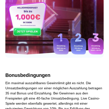
Bonusbedingungen
Ein maximal auszahlbares Gewinnlimit gibt es nicht. Die
Umsatzbedingungen vor einer möglichen Auszahlung betragen
35 mal Bonus und Einzahlung. Bei Gewinnen aus den
Freispielen gilt eine 40-fache Umsatzbedingung. Live Casino-
Spiele werden ebenfalls gewertet, allerdings mit einer
reduzierten Gewichtung von 10%. Bis zur Erfüllung des