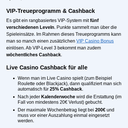
VIP-Treueprogramm & Cashback
Es gibt ein rangbasiertes VIP-System mit
fünf
verschiedenen Leveln
. Punkte sammelt man über die
Spieleinsätze. Im Rahmen dieses Treueprogramms kann
man so manch einen zusätzlichen
VIP Casino Bonus
einlösen. Ab VIP-Level 3 bekommt man zudem
wöchentliches Cashback
.
Live Casino Cashback für alle
Wenn man im Live Casino spielt (zum Beispiel
Roulette oder Blackjack), dann qualifiziert man sich
automatisch für
25% Cashback
.
Nach jeder
Kalenderwoche
wird die Erstattung (im
Fall von mindestens 20€ Verlust) gebucht.
Der maximale Wochenbetrag liegt bei
200€
und
muss vor einer Auszahlung einmal eingesetzt
werden.