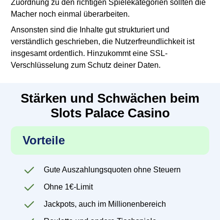
Zuordnung zu den richtigen Spielekategorien sollten die
Macher noch einmal überarbeiten.
Ansonsten sind die Inhalte gut strukturiert und
verständlich geschrieben, die Nutzerfreundlichkeit ist
insgesamt ordentlich. Hinzukommt eine SSL-
Verschlüsselung zum Schutz deiner Daten.
Stärken und Schwächen beim
Slots Palace Casino
Vorteile
Gute Auszahlungsquoten ohne Steuern
Ohne 1€-Limit
Jackpots, auch im Millionenbereich