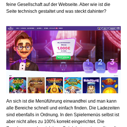
feine Gesellschaft auf der Webseite. Aber wie ist die
Seite technisch gestaltet und was steckt dahinter?
An sich ist die Menüführung einwandfrei und man kann
alle Bereiche schnell und einfach finden. Die Ladezeiten
sind ebenfalls in Ordnung. In den Spielemenüs selbst ist
aber nicht alles zu 100% korrekt eingerichtet. Die