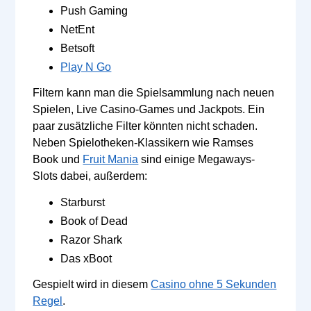
Push Gaming
NetEnt
Betsoft
Play N Go
Filtern kann man die Spielsammlung nach neuen
Spielen, Live Casino-Games und Jackpots. Ein
paar zusätzliche Filter könnten nicht schaden.
Neben Spielotheken-Klassikern wie Ramses
Book und
Fruit Mania
sind einige Megaways-
Slots dabei, außerdem:
Starburst
Book of Dead
Razor Shark
Das xBoot
Gespielt wird in diesem
Casino ohne 5 Sekunden
Regel
.