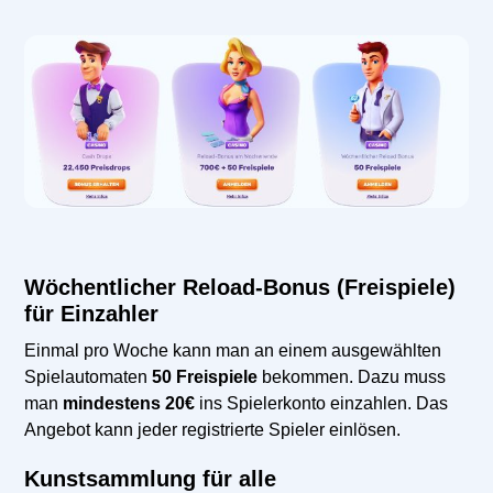
Wöchentlicher Reload-Bonus (Freispiele)
für Einzahler
Einmal pro Woche kann man an einem ausgewählten
Spielautomaten
50 Freispiele
bekommen. Dazu muss
man
mindestens 20€
ins Spielerkonto einzahlen. Das
Angebot kann jeder registrierte Spieler einlösen.
Kunstsammlung für alle