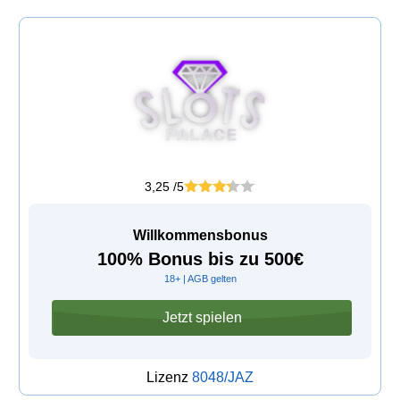
Weitere Bonusangebote & Promotionen
Auszahlungsquoten und Limits
SlotsPalace Casino Spielangebot
Ein- und Auszahlungen im SlotsPalace
Casino
Registrierung im SlotsPalace Casino
Benutzerfreundlichkeit der Webseite
Stärken und Schwächen beim Slots Palace
3,25 /5
Casino
Mobiles Casino und App
Willkommensbonus
Ist das SlotsPalace Casino sicher?
100% Bonus bis zu 500€
SlotsPalace Casino Test – Fazit &
18+ | AGB gelten
Bewertung
FAQ - Häufig gestellte Fragen zum Slots
Jetzt spielen
Palace Casino
Lizenz
8048/JAZ