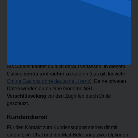
erfahrensten Zulassungsbehörden und bereits
seit rund
30 Jahren aktiv
.
Die staatliche Lizenznummer, mit der Powbet betrieben wird
Als Spieler kannst du dich darauf verlassen, in diesem
Casino
seriös und sicher
zu spielen (das gilt für viele
Online Casinos ohne deutsche Lizenz
). Deine privaten
Daten werden durch eine moderne
SSL-
Verschlüsselung
vor den Zugriffen durch Dritte
geschützt.
Kundendienst
Für den Kontakt zum Kundensupport stehen dir mit
einem Live-Chat und der Mail-Betreuung zwei Optionen