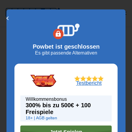
Online Casino
/
Online Casino Test
/
Powbet
Powbet Erfahrungen
Powbet ist geschlossen
(wichtiges Update)
Es gibt passende Alternativen
Zuletzt aktualisiert von
Daniel
am 23. Juli 2026
Seit 2021 steht das
Powbet Casino
Spielern aus
Testbericht
Deutschland und Österreich online zur Verfügung. Der
vergleichsweise junge Anbieter fliegt unter dem Radar
der meisten Spieler. Ob das gerechtfertigt ist oder nicht,
Willkommensbonus
300% bis zu 500€ + 100
haben wir im Casino Test herausgefunden. Welche
Freispiele
Erfahrungen wir gesammelt haben und welche
18+ | AGB gelten
Bewertung für das Online Casino herausspringt, liest du
hier.