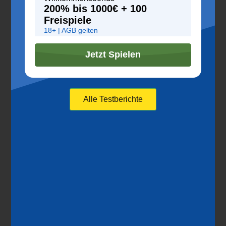
gewissen Umständen eine Provision.
200% bis 1000€ + 100
Freispiele
18+ | AGB gelten
Unser Experte meint:
"Powbet war ein gutes Casino, ist aber
Jetzt Spielen
nicht mehr verfügbar"
Gar nicht empfehlenswert
Bewertung
Alle Testberichte
0/5
Überblick
Spiele & RTP
0/5
Kassenbereich
0/5
Bonusangebote
0/5
Qualität der Webseite
0/5
Powbet Casino Bonus