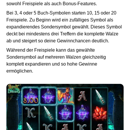
sowohl Freispiele als auch Bonus-Features.
Bei 3, 4 oder 5 Buch-Symbolen starten 10, 15 oder 20
Freispiele. Zu Beginn wird ein zufälliges Symbol als
expandierendes Sondersymbol gewählt. Dieses Symbol
deckt bei mindestens drei Treffern die komplette Walze
ab und steigert so deine Gewinnchancen deutlich.
Während der Freispiele kann das gewählte
Sondersymbol auf mehreren Walzen gleichzeitig
komplett expandieren und so hohe Gewinne
ermöglichen.