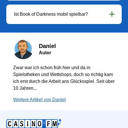
Ist Book of Darkness mobil spielbar?
Daniel
Autor
Zwar war ich schon früh hier und da in
Spielotheken und Wettshops, doch so richtig kam
ich erst durch die Arbeit ans Glücksspiel. Seit über
10 Jahren...
Weitere Artikel von Daniel