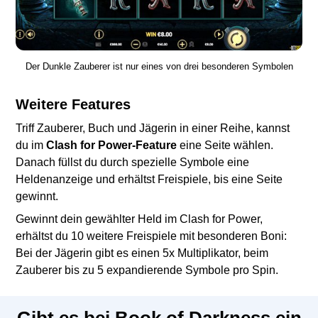
Der Dunkle Zauberer ist nur eines von drei besonderen Symbolen
Weitere Features
Triff Zauberer, Buch und Jägerin in einer Reihe, kannst
du im
Clash for Power-Feature
eine Seite wählen.
Danach füllst du durch spezielle Symbole eine
Heldenanzeige und erhältst Freispiele, bis eine Seite
gewinnt.
Gewinnt dein gewählter Held im Clash for Power,
erhältst du 10 weitere Freispiele mit besonderen Boni:
Bei der Jägerin gibt es einen 5x Multiplikator, beim
Zauberer bis zu 5 expandierende Symbole pro Spin.