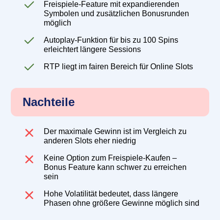
Freispiele-Feature mit expandierenden
Symbolen und zusätzlichen Bonusrunden
möglich
Autoplay-Funktion für bis zu 100 Spins
erleichtert längere Sessions
RTP liegt im fairen Bereich für Online Slots
Nachteile
Der maximale Gewinn ist im Vergleich zu
anderen Slots eher niedrig
Keine Option zum Freispiele-Kaufen –
Bonus Feature kann schwer zu erreichen
sein
Hohe Volatilität bedeutet, dass längere
Phasen ohne größere Gewinne möglich sind