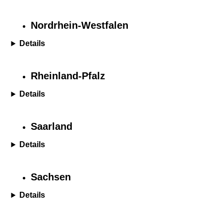
Nordrhein-Westfalen
Details
Rheinland-Pfalz
Details
Saarland
Details
Sachsen
Details