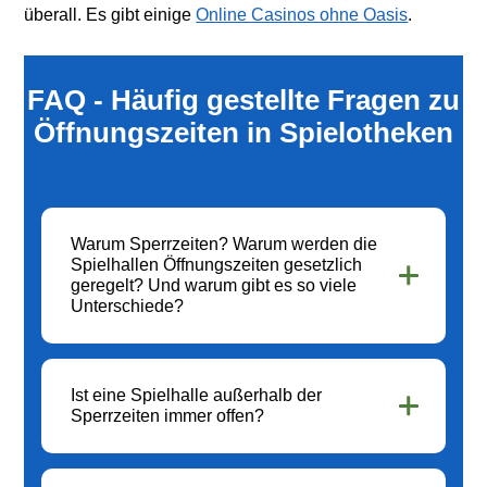
überall. Es gibt einige
Online Casinos ohne Oasis
.
FAQ - Häufig gestellte Fragen zu
Öffnungszeiten in Spielotheken
Warum Sperrzeiten? Warum werden die
Spielhallen Öffnungszeiten gesetzlich
geregelt? Und warum gibt es so viele
Unterschiede?
Ist eine Spielhalle außerhalb der
Sperrzeiten immer offen?