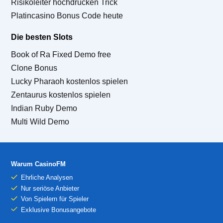
Risikoleiter hochdrücken Trick
Platincasino Bonus Code heute
Die besten Slots
Book of Ra Fixed Demo free
Clone Bonus
Lucky Pharaoh kostenlos spielen
Zentaurus kostenlos spielen
Indian Ruby Demo
Multi Wild Demo
Warum CasinoFM
Ehrliche Analysen
Nur seriöse Anbieter
Von Spielern für Spieler
Exklusive Bonusangebote