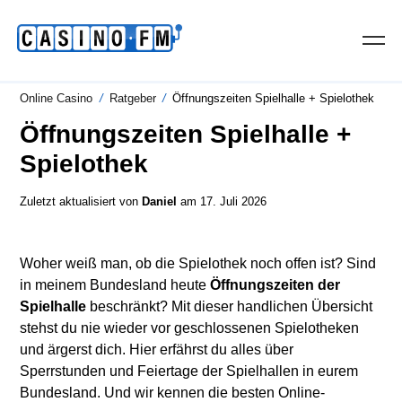
Online Casino
/
Ratgeber
/
Öffnungszeiten Spielhalle + Spielothek
Öffnungszeiten Spielhalle +
Spielothek
Zuletzt aktualisiert von
Daniel
am 17. Juli 2026
Woher weiß man, ob die Spielothek noch offen ist? Sind
in meinem Bundesland heute
Öffnungszeiten der
Spielhalle
beschränkt? Mit dieser handlichen Übersicht
stehst du nie wieder vor geschlossenen Spielotheken
und ärgerst dich. Hier erfährst du alles über
Sperrstunden und Feiertage der Spielhallen in eurem
Bundesland. Und wir kennen die besten Online-