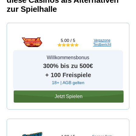
zur Spielhalle
5.00 / 5
Vegazone
Testbericht
Willkommensbonus
300% bis zu 500€
+ 100 Freispiele
18+ | AGB gelten
Jetzt Spielen