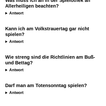
Was muss ich an in der Spielothek an
Allerheiligen beachten?
Antwort
Finde deinen
Kann ich am Volkstrauertag gar nicht
Glücksbonus!
spielen?
Antwort
Drehe das Rad und lass das Schicksal
entscheiden, welcher Bonus dir heute am
Wie streng sind die Richtlinien am Buß-
meisten Glück bringt.
und Bettag?
Antwort
3
0
0
%
b
i
s
5
0
0
+
1
0
0
F
1
1
0
%
b
i
s
1
1
0
0
€
S
€
2
0
%
bi
s
1
0
0
0
Darf man am Totensonntag spielen?
€
2
0
0
%
bi
s
6
0
0
0
€
Antwort
FS
100% bis
1500€ + 450
500€
100% bis