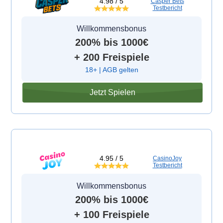
4.98 / 5
Casper Bets
Testbericht
Willkommensbonus
200% bis 1000€
+ 200 Freispiele
18+ | AGB gelten
Jetzt Spielen
4.95 / 5
CasinoJoy
Testbericht
Willkommensbonus
200% bis 1000€
+ 100 Freispiele