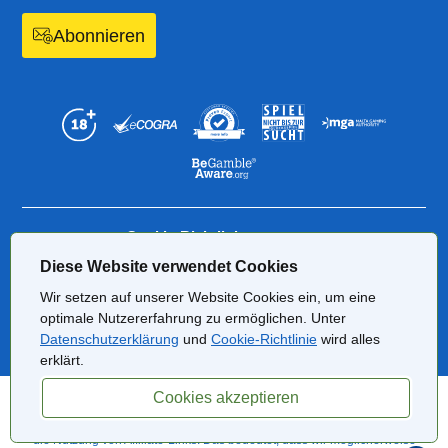
Abonnieren
Cookie-Richtlinie
Datenschutz
Diese Website verwendet Cookies
Seitenverzeichnis
Impressum
Wir setzen auf unserer Website Cookies ein, um eine
Über uns
optimale Nutzererfahrung zu ermöglichen. Unter
Kontakt
Datenschutzerklärung
und
Cookie-Richtlinie
wird alles
Spielsucht
erklärt.
Cookies akzeptieren
CasinoFM bietet dir einen kostenlosen Vergleich von Online Casinos,
durchgeführt mit reichhaltiger Expertise. Finanziert wird CasinoFM über
die Nutzung von Affiliate-Links. Das bedeutet, dass wir möglicherweise