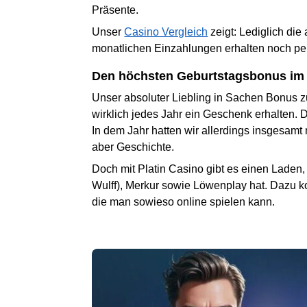
Präsente.
Unser
Casino Vergleich
zeigt: Lediglich die
monatlichen Einzahlungen erhalten noch p
Den höchsten Geburtstagsbonus im 
Unser absoluter Liebling in Sachen Bonus 
wirklich jedes Jahr ein Geschenk erhalten.
In dem Jahr hatten wir allerdings insgesamt 
aber Geschichte.
Doch mit Platin Casino gibt es einen Laden,
Wulff), Merkur sowie Löwenplay hat. Dazu k
die man sowieso online spielen kann.