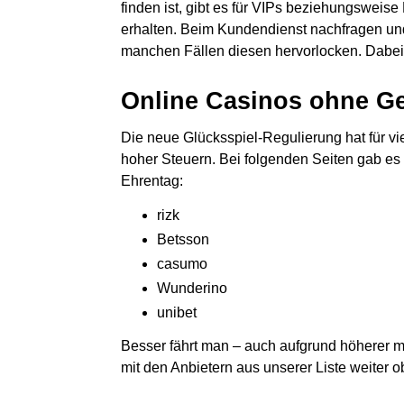
finden ist, gibt es für VIPs beziehungsweise
erhalten. Beim Kundendienst nachfragen un
manchen Fällen diesen hervorlocken. Dabei g
Online Casinos ohne G
Die neue Glücksspiel-Regulierung hat für vi
hoher Steuern. Bei folgenden Seiten gab e
Ehrentag:
rizk
Betsson
casumo
Wunderino
unibet
Besser fährt man – auch aufgrund höherer 
mit den Anbietern aus unserer Liste weiter o