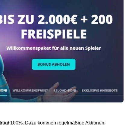
trägt 100%. Dazu kommen regelmäßige Aktionen,