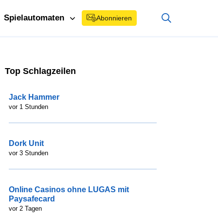
Spielautomaten
Abonnieren
Top Schlagzeilen
Jack Hammer
vor 1 Stunden
Dork Unit
vor 3 Stunden
Online Casinos ohne LUGAS mit
Paysafecard
vor 2 Tagen