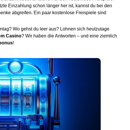
tzte Einzahlung schon länger her ist, kannst du bei den
enke abgreifen. Ein paar kostenlose Freispiele sind
ntag? Wo gehst du leer aus? Lohnen sich heutzutage
om Casino
? Wir haben die Antworten – und eine ziemlich
bonus
!