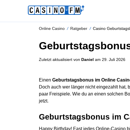
Online Casino
/
Ratgeber
/
Casino Geburtstag
Geburtstagsbonus
Zuletzt aktualisiert von
Daniel
am 29. Juli 2026
Einen
Geburtstagsbonus im Online Casi
Doch auch wer länger nicht eingezahlt hat,
paar Freispiele. Wie du an einen solchen B
jetzt.
Geburtstagsbonus im C
Happy Birthday! Fast jedes Online-Casino bi