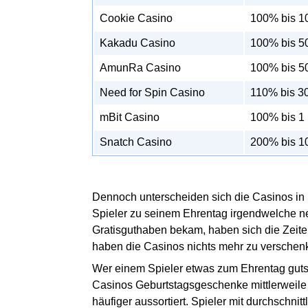
Cookie Casino
100% bis 1
Kakadu Casino
100% bis 5
AmunRa Casino
100% bis 5
Need for Spin Casino
110% bis 3
mBit Casino
100% bis 1
Snatch Casino
200% bis 1
Dennoch unterscheiden sich die Casinos in
Spieler zu seinem Ehrentag irgendwelche n
Gratisguthaben bekam, haben sich die Zeit
haben die Casinos nichts mehr zu verschen
Wer einem Spieler etwas zum Ehrentag gutsc
Casinos Geburtstagsgeschenke mittlerweile 
häufiger aussortiert. Spieler mit durchschni