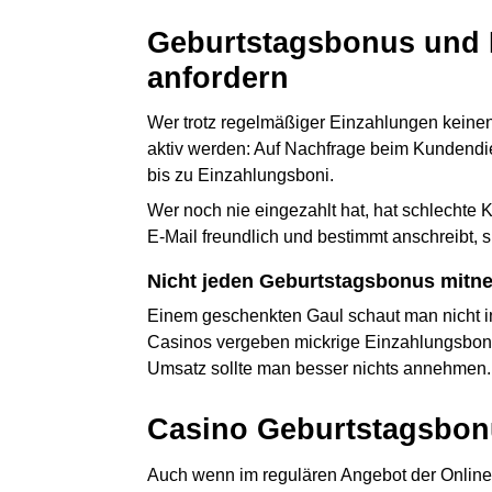
Geburtstagsbonus und 
anfordern
Wer trotz regelmäßiger Einzahlungen keinen
aktiv werden: Auf Nachfrage beim Kundendien
bis zu Einzahlungsboni.
Wer noch nie eingezahlt hat, hat schlechte
E-Mail freundlich und bestimmt anschreibt, si
Nicht jeden Geburtstagsbonus mit
Einem geschenkten Gaul schaut man nicht in
Casinos vergeben mickrige Einzahlungsboni
Umsatz sollte man besser nichts annehmen.
Casino Geburtstagsbon
Auch wenn im regulären Angebot der Online