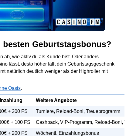
n besten Geburtstagsbonus?
ab, wie aktiv du als Kunde bist. Oder anders
no lässt, desto höher fällt dein Geburtstagsgeschenk
t natürlich deutlich weniger als der Highroller mit
hne Oasis
.
inzahlung
Weitere Angebote
00€ + 200 FS
Turniere, Reload-Boni, Treueprogramm
000€ + 100 FS
Cashback, VIP-Programm, Reload-Boni, Turni
00€ + 200 FS
Wöchentl. Einzahlungsbonus