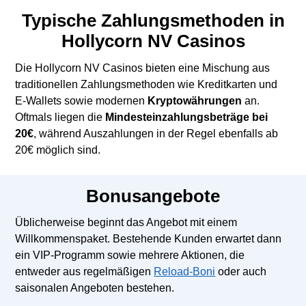
Typische Zahlungsmethoden in
Hollycorn NV Casinos
Die Hollycorn NV Casinos bieten eine Mischung aus
traditionellen Zahlungsmethoden wie Kreditkarten und
E-Wallets sowie modernen
Kryptowährungen
an.
Oftmals liegen die
Mindesteinzahlungsbeträge bei
20€
, während Auszahlungen in der Regel ebenfalls ab
20€ möglich sind.
Bonusangebote
Üblicherweise beginnt das Angebot mit einem
Willkommenspaket. Bestehende Kunden erwartet dann
ein VIP-Programm sowie mehrere Aktionen, die
entweder aus regelmäßigen
Reload-Boni
oder auch
saisonalen Angeboten bestehen.