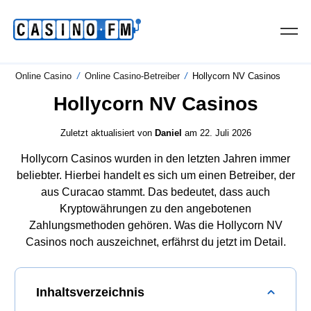
Online Casino
/
Online Casino-Betreiber
/
Hollycorn NV Casinos
Hollycorn NV Casinos
Zuletzt aktualisiert von
Daniel
am 22. Juli 2026
Hollycorn Casinos wurden in den letzten Jahren immer
beliebter. Hierbei handelt es sich um einen Betreiber, der
aus Curacao stammt. Das bedeutet, dass auch
Kryptowährungen zu den angebotenen
Zahlungsmethoden gehören. Was die Hollycorn NV
Casinos noch auszeichnet, erfährst du jetzt im Detail.
Inhaltsverzeichnis