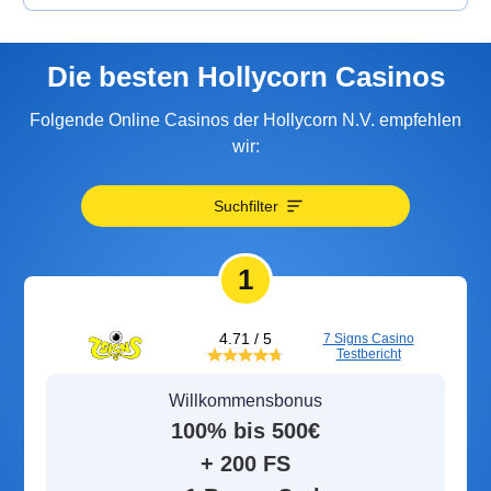
Die besten Hollycorn Casinos
Wer ist Hollycorn N.V.?
Die besten Hollycorn Casinos
Die besten Hollycorn NV Casinos im Detail
Liste: Alle Casinos von Hollycorn N.V.
Folgende Online Casinos der Hollycorn N.V. empfehlen
Spiele in Hollycorn Casinos
wir:
Sicherheit Online Casinos von Hollycorn NV
Vor- und Nachteile
Suchfilter
Typische Zahlungsmethoden in Hollycorn NV
Casinos
1
Bonusangebote
Neue Hollycorn Casinos
Fazit zu Casinos von Hollycorn N.V.
4.71 / 5
7 Signs Casino
Testbericht
Andere Online Casino-Betreiber
FAQ – Häufig gestellte Fragen zu Hollycorn
Willkommensbonus
Casinos
100% bis 500€
+ 200 FS