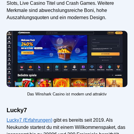
Slots, Live Casino Titel und Crash Games. Weitere
Merkmale sind abwechslungsreiche Boni, hohe
Auszahlungsquoten und ein modernes Design.
Das Winshark Casino ist modern und attraktiv
Lucky7
Lucky7 (Erfahrungen)
gibt es bereits seit 2019. Als
Neukunde startest du mit einem Willkommenspaket, das