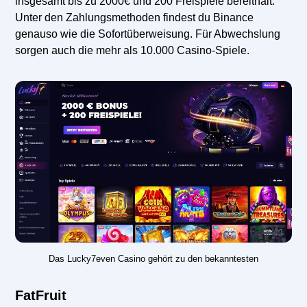
insgesamt bis zu 2000€ und 200 Freispiele bereithält.
Unter den Zahlungsmethoden findest du Binance
genauso wie die Sofortüberweisung. Für Abwechslung
sorgen auch die mehr als 10.000 Casino-Spiele.
Das Lucky7even Casino gehört zu den bekanntesten
FatFruit