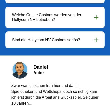
Welche Online Casinos werden von der
Hollycorn NV betrieben?
Sind die Hollycorn NV Casinos seriös?
Daniel
Autor
Zwar war ich schon früh hier und da in
Spielotheken und Wettshops, doch so richtig kam
ich erst durch die Arbeit ans Glücksspiel. Seit über
10 Jahren...