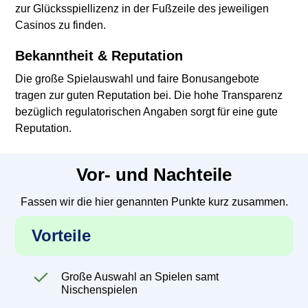
zur Glücksspiellizenz in der Fußzeile des jeweiligen
Casinos zu finden.
Bekanntheit & Reputation
Die große Spielauswahl und faire Bonusangebote
tragen zur guten Reputation bei. Die hohe Transparenz
bezüglich regulatorischen Angaben sorgt für eine gute
Reputation.
Vor- und Nachteile
Fassen wir die hier genannten Punkte kurz zusammen.
Vorteile
Große Auswahl an Spielen samt
Nischenspielen