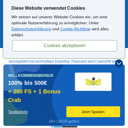
Cookie-Richtlinie
Diese Website verwendet Cookies
Datenschutz
Wir setzen auf unserer Website Cookies ein, um eine
Seitenverzeichnis
optimale Nutzererfahrung zu ermöglichen. Unter
Impressum
Über uns
Datenschutzerklärung
und
Cookie-Richtlinie
wird alles
Kontakt
erklärt.
Spielsucht
Cookies akzeptieren
CasinoFM bietet dir einen kostenlosen Vergleich von Online Casinos,
durchgeführt mit reichhaltiger Expertise. Finanziert wird CasinoFM über
die Nutzung von Affiliate-Links. Das bedeutet, dass wir möglicherweise
eine Kommission erhalten, wenn du dich über unseren Link bei einem
WILLKOMMENSBONUS
Casino registrierst und dort spielst. Diese Kommission hat keinerlei
Einfluss auf die Bewertung der Casinos, wir führen unsere Tests
100% bis 500€
unabhängig durch.
+ 200 FS + 1 Bonus
Voraussetzung für die Nutzung der Website CasinoFM.de ist die
Vollendung des 18. Lebensjahres. Online Glücksspiel ist in manchen
Crab
Ländern illegal. Es liegt in deiner Verantwortung, die örtlichen Vorschriften
genau zu prüfen. Spiele verantwortungsbewusst. Wir übernehmen
Testbericht
Jetzt Spielen
keinerlei Verantwortung für dein Handeln.
Copyright © 2014 – 2026 CasinoFM.de. Alle Rechte vorbehalten.
18+ | AGB gelten